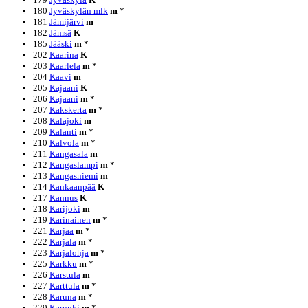
180
Jyväskylän mlk
m
*
181
Jämijärvi
m
182
Jämsä
K
185
Jääski
m
*
202
Kaarina
K
203
Kaarlela
m
*
204
Kaavi
m
205
Kajaani
K
206
Kajaani
m
*
207
Kakskerta
m
*
208
Kalajoki
m
209
Kalanti
m
*
210
Kalvola
m
*
211
Kangasala
m
212
Kangaslampi
m
*
213
Kangasniemi
m
214
Kankaanpää
K
217
Kannus
K
218
Karijoki
m
219
Karinainen
m
*
221
Karjaa
m
*
222
Karjala
m
*
223
Karjalohja
m
*
225
Karkku
m
*
226
Karstula
m
227
Karttula
m
*
228
Karuna
m
*
229
Karunki
m
*