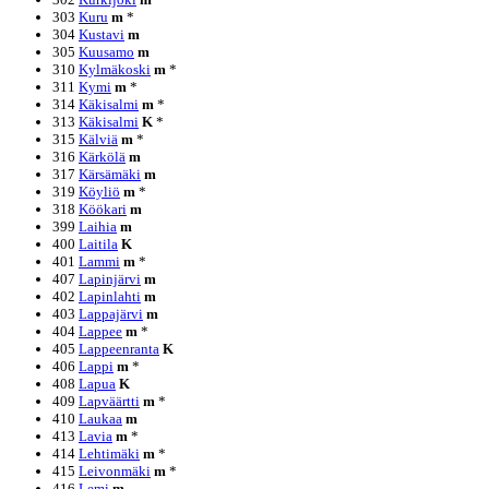
303
Kuru
m
*
304
Kustavi
m
305
Kuusamo
m
310
Kylmäkoski
m
*
311
Kymi
m
*
314
Käkisalmi
m
*
313
Käkisalmi
K
*
315
Kälviä
m
*
316
Kärkölä
m
317
Kärsämäki
m
319
Köyliö
m
*
318
Köökari
m
399
Laihia
m
400
Laitila
K
401
Lammi
m
*
407
Lapinjärvi
m
402
Lapinlahti
m
403
Lappajärvi
m
404
Lappee
m
*
405
Lappeenranta
K
406
Lappi
m
*
408
Lapua
K
409
Lapväärtti
m
*
410
Laukaa
m
413
Lavia
m
*
414
Lehtimäki
m
*
415
Leivonmäki
m
*
416
Lemi
m