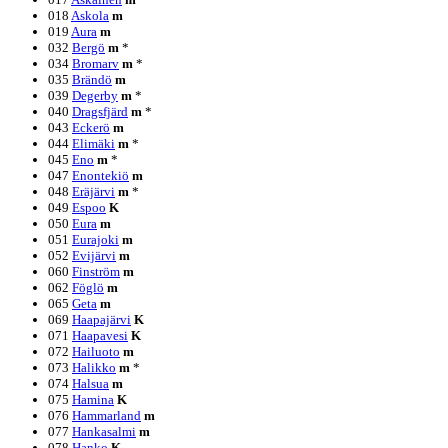
018
Askola
m
019
Aura
m
032
Bergö
m
*
034
Bromarv
m
*
035
Brändö
m
039
Degerby
m
*
040
Dragsfjärd
m
*
043
Eckerö
m
044
Elimäki
m
*
045
Eno
m
*
047
Enontekiö
m
048
Eräjärvi
m
*
049
Espoo
K
050
Eura
m
051
Eurajoki
m
052
Evijärvi
m
060
Finström
m
062
Föglö
m
065
Geta
m
069
Haapajärvi
K
071
Haapavesi
K
072
Hailuoto
m
073
Halikko
m
*
074
Halsua
m
075
Hamina
K
076
Hammarland
m
077
Hankasalmi
m
078
Hanko
K