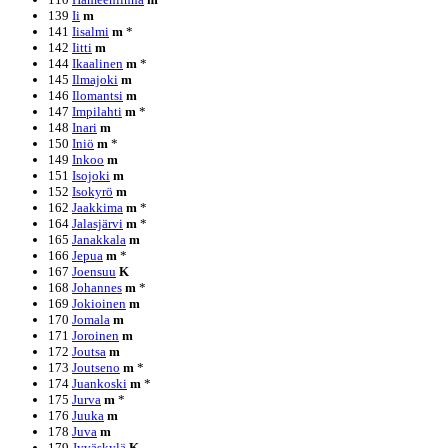
139
Ii
m
141
Iisalmi
m
*
142
Iitti
m
144
Ikaalinen
m
*
145
Ilmajoki
m
146
Ilomantsi
m
147
Impilahti
m
*
148
Inari
m
150
Iniö
m
*
149
Inkoo
m
151
Isojoki
m
152
Isokyrö
m
162
Jaakkima
m
*
164
Jalasjärvi
m
*
165
Janakkala
m
166
Jepua
m
*
167
Joensuu
K
168
Johannes
m
*
169
Jokioinen
m
170
Jomala
m
171
Joroinen
m
172
Joutsa
m
173
Joutseno
m
*
174
Juankoski
m
*
175
Jurva
m
*
176
Juuka
m
178
Juva
m
179
Jyväskylä
K