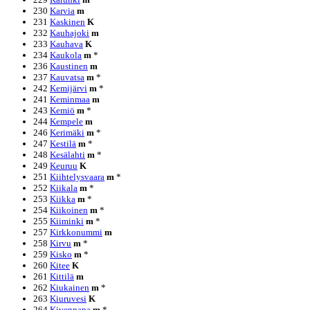
230
Karvia
m
231
Kaskinen
K
232
Kauhajoki
m
233
Kauhava
K
234
Kaukola
m
*
236
Kaustinen
m
237
Kauvatsa
m
*
242
Kemijärvi
m
*
241
Keminmaa
m
243
Kemiö
m
*
244
Kempele
m
246
Kerimäki
m
*
247
Kestilä
m
*
248
Kesälahti
m
*
249
Keuruu
K
251
Kiihtelysvaara
m
*
252
Kiikala
m
*
253
Kiikka
m
*
254
Kiikoinen
m
*
255
Kiiminki
m
*
257
Kirkkonummi
m
258
Kirvu
m
*
259
Kisko
m
*
260
Kitee
K
261
Kittilä
m
262
Kiukainen
m
*
263
Kiuruvesi
K
264
Kivennapa
m
*