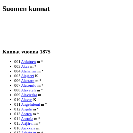
Suomen kunnat
Kunnat vuonna 1875
001
Ahlainen
m
*
003
Akaa
m
*
004
Alahärmä
m
*
005
Alajärvi
K
006
Alastaro
m
*
007
Alatornio
m
*
008
Alaveteli
m
*
009
Alavieska
m
010
Alavus
K
011
Angelniemi
m
*
012
Anjala
m
*
013
Antrea
m
*
014
Anttola
m
*
015
Artjärvi
m
*
016
Asikkala
m
017
Askainen
m
*