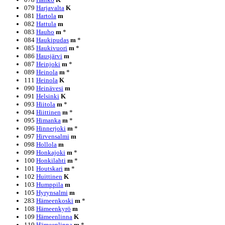
079
Harjavalta
K
081
Hartola
m
082
Hattula
m
083
Hauho
m
*
084
Haukipudas
m
*
085
Haukivuori
m
*
086
Hausjärvi
m
087
Heinjoki
m
*
089
Heinola
m
*
111
Heinola
K
090
Heinävesi
m
091
Helsinki
K
093
Hiitola
m
*
094
Hiittinen
m
*
095
Himanka
m
*
096
Hinnerjoki
m
*
097
Hirvensalmi
m
098
Hollola
m
099
Honkajoki
m
*
100
Honkilahti
m
*
101
Houtskari
m
*
102
Huittinen
K
103
Humppila
m
105
Hyrynsalmi
m
283
Hämeenkoski
m
*
108
Hämeenkyrö
m
109
Hämeenlinna
K
110
Hämeenlinna
m
*