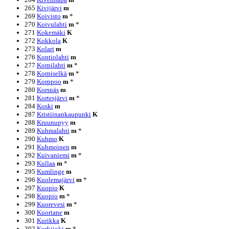
265
Kivijärvi
m
269
Koivisto
m
*
270
Koivulahti
m
*
271
Kokemäki
K
272
Kokkola
K
273
Kolari
m
276
Kontiolahti
m
277
Korpilahti
m
*
278
Korpiselkä
m
*
279
Korppoo
m
*
280
Korsnäs
m
281
Kortesjärvi
m
*
284
Koski
m
287
Kristiinankaupunki
K
288
Kruunupyy
m
289
Kuhmalahti
m
*
290
Kuhmo
K
291
Kuhmoinen
m
292
Kuivaniemi
m
*
293
Kullaa
m
*
295
Kumlinge
m
296
Kuolemajärvi
m
*
297
Kuopio
K
298
Kuopio
m
*
299
Kuorevesi
m
*
300
Kuortane
m
301
Kurikka
K
302
Kurkijoki
m
*