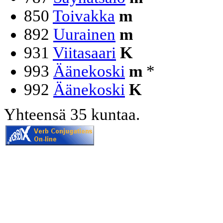
850
Toivakka
m
892
Uurainen
m
931
Viitasaari
K
993
Äänekoski
m
*
992
Äänekoski
K
Yhteensä 35 kuntaa.