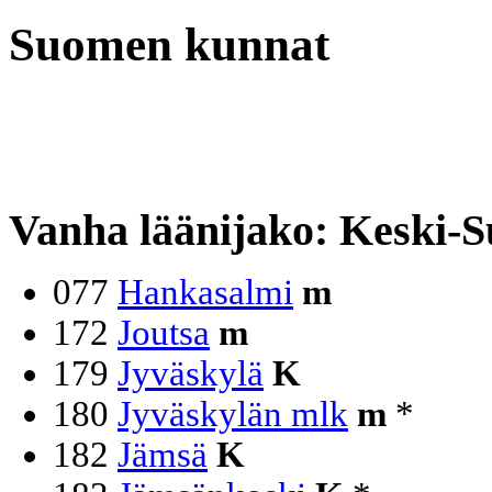
Suomen kunnat
Vanha läänijako: Keski-
077
Hankasalmi
m
172
Joutsa
m
179
Jyväskylä
K
180
Jyväskylän mlk
m
*
182
Jämsä
K