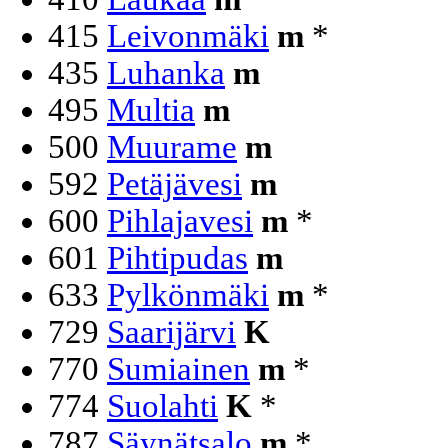
415
Leivonmäki
m
*
435
Luhanka
m
495
Multia
m
500
Muurame
m
592
Petäjävesi
m
600
Pihlajavesi
m
*
601
Pihtipudas
m
633
Pylkönmäki
m
*
729
Saarijärvi
K
770
Sumiainen
m
*
774
Suolahti
K
*
787
Säynätsalo
m
*