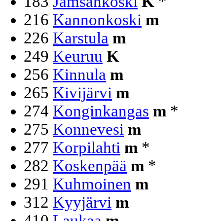
183
Jämsänkoski
K
*
216
Kannonkoski
m
226
Karstula
m
249
Keuruu
K
256
Kinnula
m
265
Kivijärvi
m
274
Konginkangas
m
*
275
Konnevesi
m
277
Korpilahti
m
*
282
Koskenpää
m
*
291
Kuhmoinen
m
312
Kyyjärvi
m
410
Laukaa
m