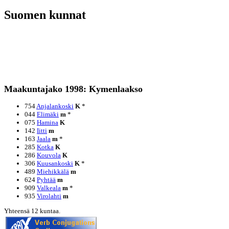
Suomen kunnat
Maakuntajako 1998: Kymenlaakso
754
Anjalankoski
K
*
044
Elimäki
m
*
075
Hamina
K
142
Iitti
m
163
Jaala
m
*
285
Kotka
K
286
Kouvola
K
306
Kuusankoski
K
*
489
Miehikkälä
m
624
Pyhtää
m
909
Valkeala
m
*
935
Virolahti
m
Yhteensä 12 kuntaa.