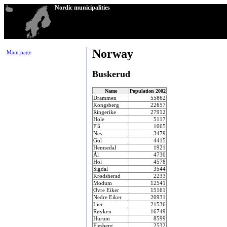
Nordic municipalities
Norway
Main page
Buskerud
Name
Population 2002
Drammen
55862
Kongsberg
22657
Ringerike
27912
Hole
5117
Flå
1065
Nes
3479
Gol
4415
Hemsedal
1921
Ål
4730
Hol
4578
Sigdal
3544
Krødsherad
2233
Modum
12541
Øvre Eiker
15161
Nedre Eiker
20931
Lier
21536
Røyken
16749
Hurum
8599
Flesberg
2532