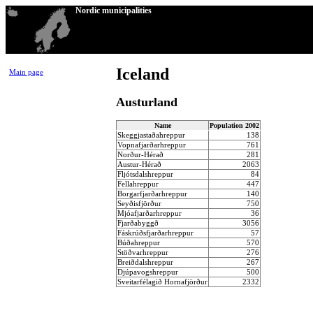
Nordic municipalities
Iceland
Main page
Austurland
Name
Population 2002
Skeggjastaðahreppur
138
Vopnafjarðarhreppur
761
Norður-Hérað
281
Austur-Hérað
2063
Fljótsdalshreppur
84
Fellahreppur
447
Borgarfjarðarhreppur
140
Seyðisfjörður
750
Mjóafjarðarhreppur
36
Fjarðabyggð
3056
Fáskrúðsfjarðarhreppur
57
Búðahreppur
570
Stöðvarhreppur
276
Breiðdalshreppur
267
Djúpavogshreppur
500
Sveitarfélagið Hornafjörður
2332