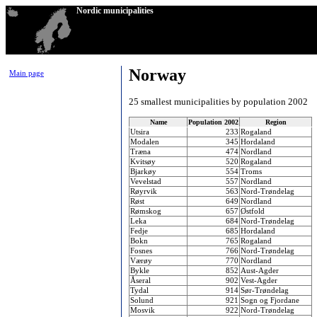
Nordic municipalities
Norway
Main page
25 smallest municipalities by population 2002
Name
Population 2002
Region
Utsira
233
Rogaland
Modalen
345
Hordaland
Træna
474
Nordland
Kvitsøy
520
Rogaland
Bjarkøy
554
Troms
Vevelstad
557
Nordland
Røyrvik
563
Nord-Trøndelag
Røst
649
Nordland
Rømskog
657
Østfold
Leka
684
Nord-Trøndelag
Fedje
685
Hordaland
Bokn
765
Rogaland
Fosnes
766
Nord-Trøndelag
Værøy
770
Nordland
Bykle
852
Aust-Agder
Åseral
902
Vest-Agder
Tydal
914
Sør-Trøndelag
Solund
921
Sogn og Fjordane
Mosvik
922
Nord-Trøndelag