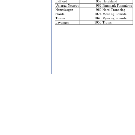
Eidfjord
959
Hordaland
Unjarga-Nesseby
966
Finnmark Finnmárku
Namsskogan
969
Nord-Trøndelag
Stordal
1024
Møre og Romsdal
Tustna
1045
Møre og Romsdal
Lavangen
1050
Troms